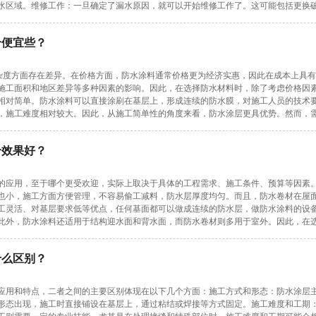
水区域。维修工作：一旦确定了漏水原因，就可以开始维修工作了。这可能包括更换
个便宜些？
复杂度方面存在差异。在价格方面，防水涂料通常价格更为经济实惠，因此在成本上具
施工面积和地区差异等多种因素的影响。因此，在选择防水材料时，除了考虑价格因
相对简单。防水涂料可以直接涂刷在基层上，形成连续的防水膜，对施工人员的技术
，施工难度相对较大。因此，从施工简单性的角度来看，防水涂层更具优势。然而，
个效果好？
的应用，至于哪个更受欢迎，实际上取决于具体的工程需求、施工条件、预算等因素
也小，施工方面方便管理，不容易偷工减料，防水层厚度均匀。而且，防水卷材在屋
工灵活、对基层要求低等优点，任何基面都可以做成连续的防水层，做防水涂料的设
此外，防水涂料还适用于结构迎水面和背水面，而防水卷材则多用于室外。因此，在
什么区别？
应用和特点，二者之间的主要区别体现在以下几个方面：施工方式和形态：防水涂层
形态出现，施工时直接铺设在基层上，通过粘结或焊接等方式固定。施工难度和工期