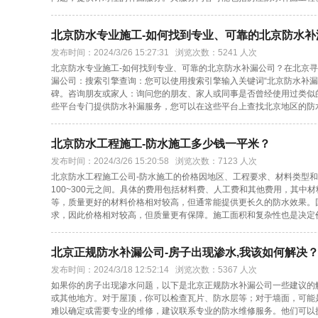
北京防水专业施工-如何找到专业、可靠的北京防水补
发布时间：2024/3/26 15:27:31 浏览次数：5241 人次
北京防水专业施工-如何找到专业、可靠的北京防水补漏公司？在北京
漏公司：搜索引擎查询：您可以使用搜索引擎输入关键词“北京防水补
碑。咨询朋友或家人：询问您的朋友、家人或同事是否曾经使用过类似
些平台专门提供防水补漏服务，您可以在这些平台上查找北京地区的防
北京防水工程施工-防水施工多少钱一平米？
发布时间：2024/3/26 15:20:58 浏览次数：7123 人次
北京防水工程施工公司-防水施工的价格因地区、工程要求、材料类型
100~300元之间。具体的费用包括材料费、人工费和其他费用，其
等，质量更好的材料价格相对较高，但通常能提供更长久的防水效果。
求，因此价格相对较高，但质量更有保障。施工面积和复杂性也是决定
北京正规防水补漏公司-房子出现渗水,我该如何解决
发布时间：2024/3/18 12:52:14 浏览次数：5367 人次
如果你的房子出现渗水问题，以下是北京正规防水补漏公司一些建议的
或其他地方。对于屋顶，你可以检查瓦片、防水层等；对于墙面，可能
难以确定或需要专业的维修，建议联系专业的防水维修服务。他们可以