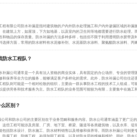
水工程有限公司防水补漏是指对建筑物的户内外防水处理施工和户内外渗漏区域的补漏
。在建筑上方，如屋顶，下方如地基，以及室内的卫生间等地都需要进行防水处理。
性和物品的保存质量。防水补漏的方法多种多样，包括但不限于利用透明防水胶带及
料选择方面，常用的防水材料有水泥修补剂、水泥基防水涂料、聚氨酯防水涂料、丙
找防水工程队？
水补漏公司通常是一个具有法人资格的商业实体，具有固定的办公场所、专业的管理
修和保养等全方位的服务，能够满足客户多样化的需求。此外，防水补漏公司往往还
工程队则可能是一个相对松散的组织，主要由一群从事防水工程的技术工人组成，可
以提供劳务和技术服务为主。防水工程队的业务范围可能较为有限，主要集中在施工
什么区别？
补漏公司和防水公司的主要区别在于业务范畴和服务内容。防水公司通常涵盖了更广泛
。这些工程可能涉及房屋、厂房、地下室、桥梁、隧道等各类建筑物，以及水库、堤
能包括防水设计、防水施工、防水材料销售以及维修和保养等。而防水补漏公司则更
、防腐工程、防锈工程、补强加固工程等，以及对防水层的维修和维护。因此，防水