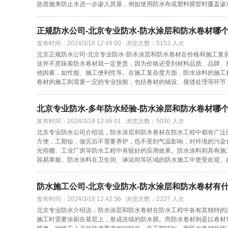
急措施来防止水进一步渗入房屋，例如使用防水布或塑料膜暂时覆盖渗
正规防水公司-北京专业防水-防水涂层和防水卷材哪
发布时间：2024/3/18 12:49:00 浏览次数：5153 人次
北京正规防水公司-北京专业防水-防水涂层和防水卷材在价格和施工
这并不意味着防水卷材就一定更贵，因为价格还受到材料品质、品牌、
他因素，如性能、施工便利性等。在施工复杂度方面，防水涂料的施工
卷材的施工则需要一定的专业技能，包括卷材的铺设、接缝处理等环节
北京专业防水-多年防水经验-防水涂层和防水卷材哪
发布时间：2024/3/18 12:46:01 浏览次数：5030 人次
北京专业防水公司介绍说，防水涂层和防水卷材在防水工程中都有广泛
方便，工期短，做完后不需要养护，也不受到气温影响，对环境的污染
光雨棚、工业厂房等防水工程中有较好的应用效果。防水涂料则具有施
容易掌握。防水涂料在卫生间、淋浴间等区域的防水施工中更受欢迎。
防水施工公司-北京专业防水-防水涂层和防水卷材有
发布时间：2024/3/18 12:42:36 浏览次数：2227 人次
北京专业防水介绍说，防水涂层和防水卷材在防水工程中各有其独特的
施工时需要涂刷在基层上，形成连续的防水膜。而防水卷材则是以卷材