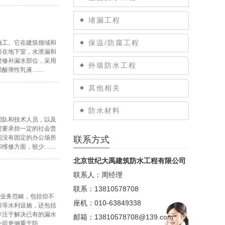
堵漏工程
保温/防腐工程
施工。它在建筑领域和
而在地下室，水泄漏和
时修补漏水部位，采用
外墙防水工程
烯酸弹性乳液……
其他相关
防水材料
团队和技术人员，以及
需要承担一定的社会责
能没有固定的办公场所
联系方式
和维修方面，较少……
北京世纪大禹建筑防水工程有限公司
联系人：周经理
联系：13810578708
的业务范畴，包括但不
座机：010-63849338
坝等水利设施，还包括
专注于解决已有的漏水
邮箱：13810578708@139.com
公司更侧重于防……