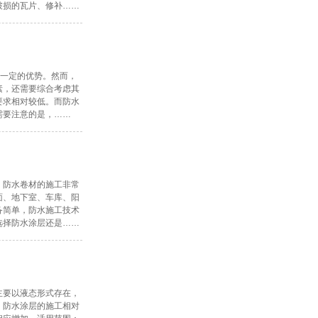
破损的瓦片、修补……
有一定的优势。然而，
素，还需要综合考虑其
要求相对较低。而防水
需要注意的是，……
。防水卷材的施工非常
面、地下室、车库、阳
备简单，防水施工技术
选择防水涂层还是……
主要以液态形式存在，
：防水涂层的施工相对