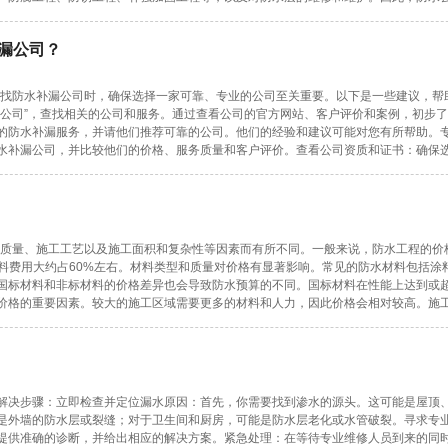
漏公司？
寻找防水补漏公司时，确保选择一家可靠、专业的公司至关重要。以下是一些建议，帮
漏公司”，查找相关的公司和服务。通过查看公司的官方网站、客户评价和案例，初步
的防水补漏服务，并请他们推荐可靠的公司。他们的经验和建议可能对您有所帮助。
水补漏公司，并比较他们的价格、服务质量和客户评价。查看公司资质和证书：确保
和质量、施工工艺以及施工面积和复杂性等因素而有所不同。一般来说，防水工程的价
中材料费用大约占60%左右。材料类型和质量对价格有显著影响。常见的防水材料包括涂
国标材料和非标材料的价格差异也会导致防水预算的不同。国标材料在性能上达到或
价格的重要因素。较大的施工区域需要更多的材料和人力，因此价格会相对较高。施
？
解决步骤：立即检查并定位漏水原因：首先，你需要找到渗水的源头。这可能是屋顶
是外墙的防水层或裂缝；对于卫生间和厨房，可能是防水层老化或水管破裂。寻求专
提供准确的诊断，并给出相应的解决方案。紧急处理：在等待专业维修人员到来的同